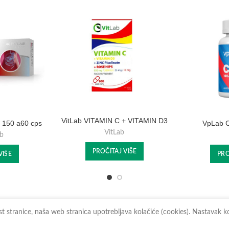
VitLab VITAMIN C + VITAMIN D3
 150 a60 cps
VpLab 
+ CINK PIKOLINAT + EKSTRAKT
VitLab
b
ŠIPKA a100 cps
PROČITAJ VIŠE
VIŠE
PRO
ost stranice, naša web stranica upotrebljava kolačiće (cookies). Nastavak 
Sva prava zadržana