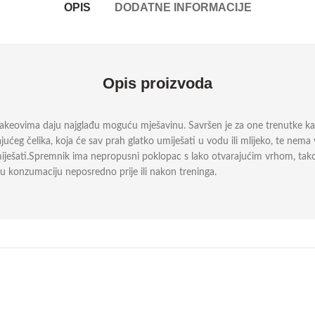
OPIS
DODATNE INFORMACIJE
Opis proizvoda
keovima daju najglađu moguću mješavinu. Savršen je za one trenutke kada že
g čelika, koja će sav prah glatko umiješati u vodu ili mlijeko, te nema vi
izmiješati.Spremnik ima nepropusni poklopac s lako otvarajućim vrhom, tako
tnu konzumaciju neposredno prije ili nakon treninga.