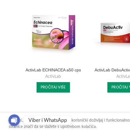
ActivLab ECHINACEA a50 cps
ActivLab DebuActiv
ActivLab
ActivLa
PROČITAJ VIŠE
PROČITAJ 
Viber i WhatsApp
Kako bismo vam omogućili najbolji korisnički doživljaj i funkcionaln
stranice znači da se slažete s upotrebom kolačića.