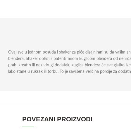
Ovaj sve u jednom posuda i shaker za piće dizajnirani su da vašim sha
blendera. Shaker dolazi s patentiranom kuglicom blendera od nehrđajuće
prah, kreatin ili neki drugi dodatak, kuglica blendera će sve glatko 
lako stane u ruksak ili torbu. To je savršena veličina porcije za doda
POVEZANI PROIZVODI