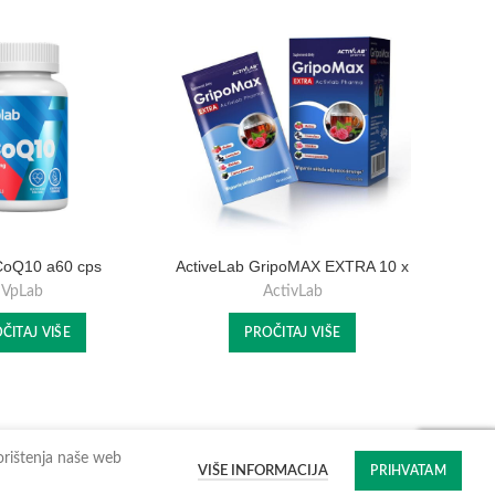
CoQ10 a60 cps
ActiveLab GripoMAX EXTRA 10 x
A
10 grama
VpLab
ActivLab
ČITAJ VIŠE
PROČITAJ VIŠE
korištenja naše web
VIŠE INFORMACIJA
PRIHVATAM