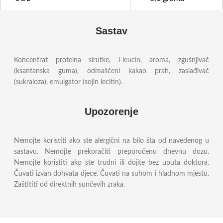
Sastav
Koncentrat proteina sirutke, l-leucin, aroma, zgušnjivač
(ksantanska guma), odmašćeni kakao prah, zaslađivač
(sukraloza), emulgator (sojin lecitin).
Upozorenje
Nemojte koristiti ako ste alergični na bilo šta od navedenog u
sastavu. Nemojte prekoračiti preporučenu dnevnu dozu.
Nemojte koristiti ako ste trudni ili dojite bez uputa doktora.
Čuvati izvan dohvata djece. Čuvati na suhom i hladnom mjestu.
Zaštititi od direktnih sunčevih zraka.