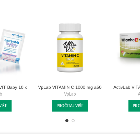
IT Baby 10 x
VpLab VITAMIN C 1000 mg a60
ActivLab VI
ama
cps
b
VpLab
VIŠE
PROČITAJ VIŠE
PRO