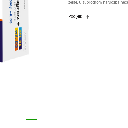
želite, u suprotnom narudžba neće 
Podijeli