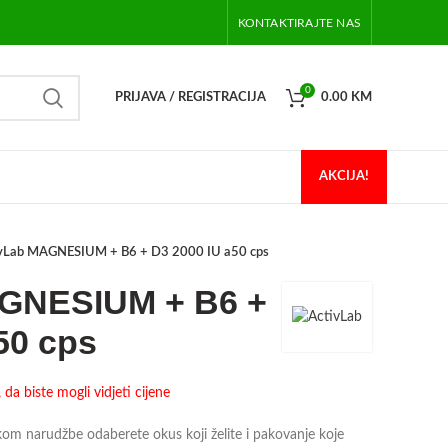
KONTAKTIRAJTE NAS
0
PRIJAVA / REGISTRACIJA
0.00
KM
AKCIJA!
vLab MAGNESIUM + B6 + D3 2000 IU a50 cps
AGNESIUM + B6 +
50 cps
da biste mogli vidjeti cijene
 narudžbe odaberete okus koji želite i pakovanje koje