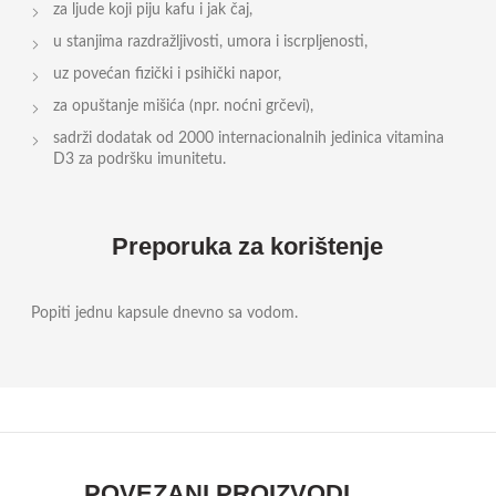
za ljude koji piju kafu i jak čaj,
u stanjima razdražljivosti, umora i iscrpljenosti,
uz povećan fizički i psihički napor,
za opuštanje mišića (npr. noćni grčevi),
sadrži dodatak od 2000 internacionalnih jedinica vitamina
D3 za podršku imunitetu.
Preporuka za korištenje
Popiti jednu kapsule dnevno sa vodom.
POVEZANI PROIZVODI