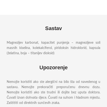
Sastav
Magnezijev karbonat, kapacitet punjenja – magnezijeve soli
masnih kiselina, kolekalciferol, piridoksin hidroklorid, kapsula
(želatina, boja – titanijev dioksid)
Upozorenje
Nemojte koristiti ako ste alergični na bilo šta od navedenog u
sastavu. Nemojte prekoračiti preporučenu dnevnu dozu.
Nemojte koristiti ako ste trudni ili dojite bez uputa doktora.
Čuvati izvan dohvata djece. Čuvati na suhom i hladnom mjestu.
Zaštititi od direktnih sunčevih zraka.