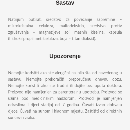
Sastav
Natrijum butirat, sredstvo za povećanje zapremine –
mikrokristalna celuloza, maltodekstrin, sredstvo protiv
zgrušavanja – magnezijeve soli masnih kiselina, kapsula
(hidroksipropil metilceluloza, boja – titan dioksid).
Upozorenje
Nemojte koristiti ako ste alergični na bilo šta od navedenog u
sastavu. Nemojte prekoračiti preporučenu dnevnu dozu.
Nemojte koristiti ako ste trudni ili dojite bez uputa doktora.
Proizvod nije namijenjen za parenteralnu upotrebu. Proizvod se
uzima pod medicinskim nadzorom. Proizvod je namijenjen
odraslima i djeci starijoj od 7 godina. Čuvati izvan dohvata
djece. Čuvati na suhom i hladnom mjestu. Zaštititi od direktnih
sunčevih zraka.