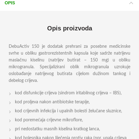
OPIS
Opis proizvoda
DebuActiv 150 je dodatak prehrani za posebne medicinske
svrhe u obliku gastrorezistentnih kapsula koje sadrže natrijevu
maslačnu kiselinu (natrijev butirat – 150 mg) u obliku
mikrogranula. Specijalizirani oblik mikrogranula uzrokuje
oslobađanje natrijevog butirata cijelom dužinom tankog i
debelog crijeva.
kod disfunkcije crijeva (sindrom iritabilnog crijeva – IBS),
kod proljeva nakon antibiotske terapije,
kod crijevnih infekcija i upalnih bolesti želučane sluznice,
kod poremećaja crijevne mikroflore,
pri nedostatku masnih kiselina kratkog lanca,
kod bolesnika nakon liječenja protiv raka (npr. upala crijeva