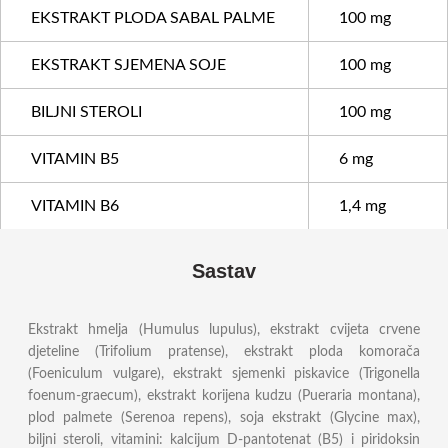
EKSTRAKT PLODA SABAL PALME
100 mg
EKSTRAKT SJEMENA SOJE
100 mg
BILJNI STEROLI
100 mg
VITAMIN B5
6 mg
VITAMIN B6
1,4 mg
Sastav
Ekstrakt hmelja (Humulus lupulus), ekstrakt cvijeta crvene
djeteline (Trifolium pratense), ekstrakt ploda komorača
(Foeniculum vulgare), ekstrakt sjemenki piskavice (Trigonella
foenum-graecum), ekstrakt korijena kudzu (Pueraria montana),
plod palmete (Serenoa repens), soja ekstrakt (Glycine max),
biljni steroli, vitamini: kalcijum D-pantotenat (B5) i piridoksin