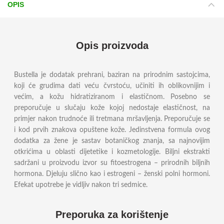
OPIS
Opis proizvoda
Bustella je dodatak prehrani, baziran na prirodnim sastojcima,
koji će grudima dati veću čvrstoću, učiniti ih oblikovnijim i
većim, a kožu hidratiziranom i elastičnom. Posebno se
preporučuje u slučaju kože kojoj nedostaje elastičnost, na
primjer nakon trudnoće ili tretmana mršavljenja. Preporučuje se
i kod prvih znakova opuštene kože. Jedinstvena formula ovog
dodatka za žene je sastav botaničkog znanja, sa najnovijim
otkrićima u oblasti dijetetike i kozmetologije. Biljni ekstrakti
sadržani u proizvodu izvor su fitoestrogena – prirodnih biljnih
hormona. Djeluju slično kao i estrogeni – ženski polni hormoni.
Efekat upotrebe je vidljiv nakon tri sedmice.
Preporuka za korištenje