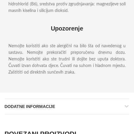
hidrohlorid (B6), sredstva protiv zgrudnjavanja: magnezijeve soli
masnih kiselina i silicijum dioksid.
Upozorenje
Nemojte koristiti ako ste alergični na bilo šta od navedenog u
sastavu. Nemojte prekoračiti preporučenu dnevnu dozu.
Nemojte koristiti ako ste trudni ili dojite bez uputa doktora.
Čuvati izvan dohvata djece. Čuvati na suhom i hladnom mjestu.
Zaštititi od direktnih sunčevih zraka.
DODATNE INFORMACIJE
POVEZANI PROIZVODI